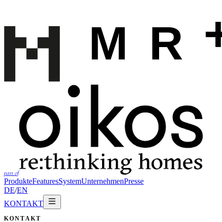
part of
Produkte
Features
System
Unternehmen
Presse
DE
/
EN
KONTAKT
KONTAKT